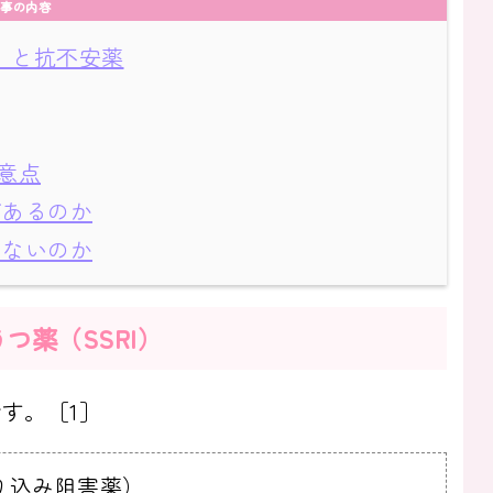
事の内容
）と抗不安薬
意点
があるのか
きないのか
つ薬（SSRI）
す。［1］
り込み阻害薬）