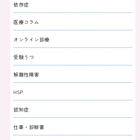
依存症
医療コラム
オンライン診療
受験うつ
解離性障害
HSP
認知症
仕事・診断書