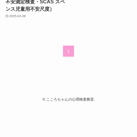
不安測定検査・SCAS スペ
ンス児童用不安尺度）
2025-02-28
1
©
こころちゃんの心理検査教室.