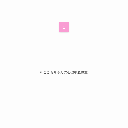
1
©
こころちゃんの心理検査教室.