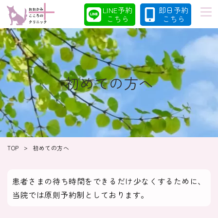
LINE予約
即日予約
こちら
こちら
初めての方へ
当院の特徴
初めての方へ
診療案内
コラム
>
TOP
初めての方へ
クリニック
採用情報
患者さまの待ち時間をできるだけ少なくするために、
当院では原則予約制としております。
クリニック紹介