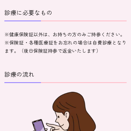
医師紹介
診療に必要なもの
※健康保険証以外は、お持ちの方のみご持参ください。
即日
※保険証・各種医療証をお忘れの場合は自費診療となり
LINE予約
ます。（後日保険証持参で返金いたします）
即日
WEB予約
診療の流れ
FAX
03-5989-0618
営業時間：10:00〜22:00