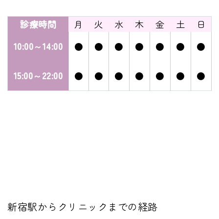
診療時間
月
火
水
木
金
土
日
10:00～14:00
●
●
●
●
●
●
●
15:00～22:00
●
●
●
●
●
●
●
新宿駅からクリニックまでの経路