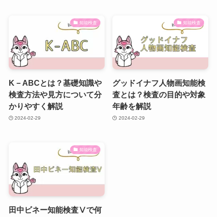
知能検査
知能検査
K－ABCとは？基礎知識や
グッドイナフ人物画知能検
検査方法や見方について分
査とは？検査の目的や対象
かりやすく解説
年齢を解説
2024-02-29
2024-02-29
知能検査
田中ビネー知能検査Ⅴで何