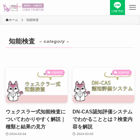
LINE予約
ホーム
知能検査
知能検査
– category –
知能検査
知能検査
ウェクスラー式知能検査に
DN-CAS認知評価システム
ついてわかりやすく解説｜
でわかることとは？検査内
種類と結果の見方
容を解説
2024-03-04
2024-03-03