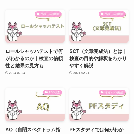
性格・人格検査
性格・人格検査
ロールシャッハテストで何
SCT（文章完成法）とは｜
がわかるのか｜検査の信頼
検査の目的や解釈をわかり
性と結果の見方も
やすく解説
2024-02-24
2024-02-24
ASD検査
性格・人格検査
AQ（自閉スペクトラム指
PFスタディでは何がわか