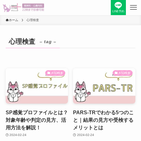
LINE予約
ホーム
心理検査
心理検査
– tag –
ASD検査
ASD検査
SP感覚プロファイルとは？
PARS‐TRでわかる5つのこ
対象年齢や判定の見方、活
と｜結果の見方や受検する
用方法を解説！
メリットとは
2024-02-24
2024-02-24