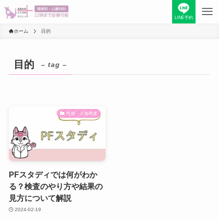
LINE予約
ホーム
目的
目的
– tag –
性格・人格検査
PFスタディでは何がわか
る？検査のやり方や結果の
見方について解説
2024-02-19