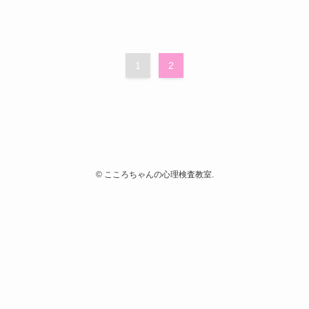
1
2
©
こころちゃんの心理検査教室.