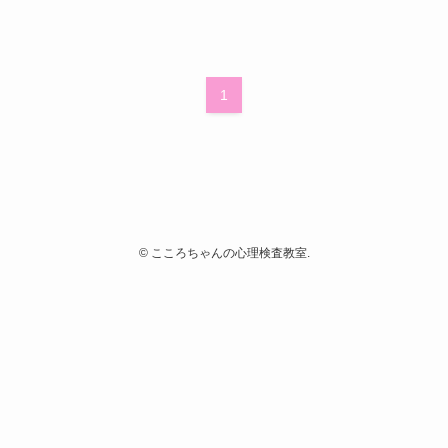
1
©
こころちゃんの心理検査教室.