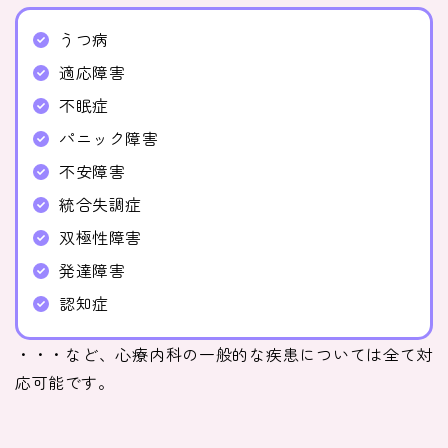
うつ病
医師紹介
適応障害
不眠症
即日
パニック障害
LINE予約
不安障害
統合失調症
即日
双極性障害
WEB予約
発達障害
認知症
FAX
・・・など、心療内科の一般的な疾患については全て対
03-5989-0618
応可能です。
営業時間：10:00〜22:00