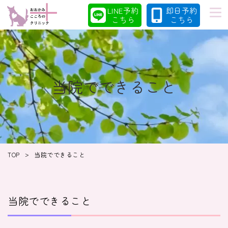
LINE予約
即日予約
こちら
こちら
初めての方へ
当院の特徴
当院でできること
診療案内
コラム
>
TOP
当院でできること
クリニック
採用情報
当院でできること
クリニック紹介