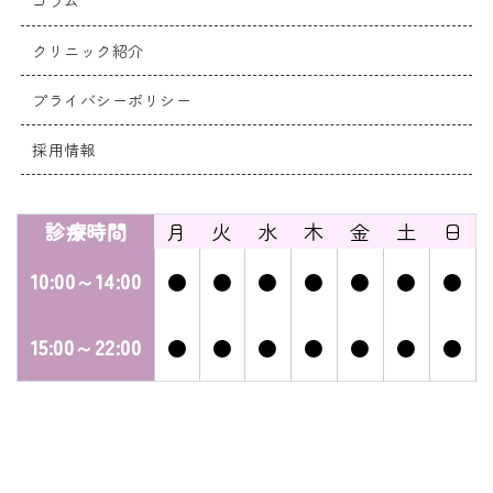
コラム
クリニック紹介
プライバシーポリシー
採用情報
診療時間
月
火
水
木
金
土
日
10:00～14:00
●
●
●
●
●
●
●
15:00～22:00
●
●
●
●
●
●
●