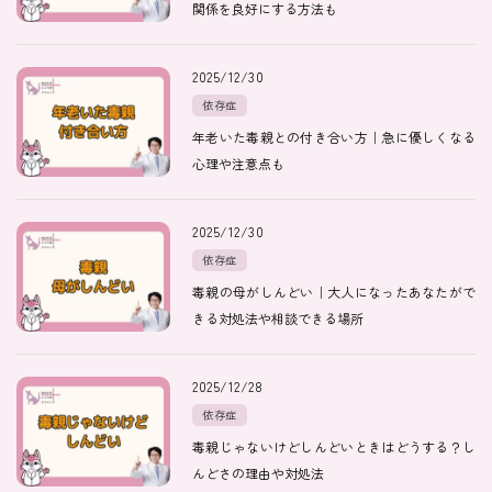
関係を良好にする方法も
医師紹介
2025/12/30
依存症
年老いた毒親との付き合い方｜急に優しくなる
即日
心理や注意点も
LINE予約
2025/12/30
即日
依存症
WEB予約
毒親の母がしんどい｜大人になったあなたがで
きる対処法や相談できる場所
FAX
2025/12/28
03-5989-0618
依存症
毒親じゃないけどしんどいときはどうする？し
営業時間：10:00〜22:00
んどさの理由や対処法