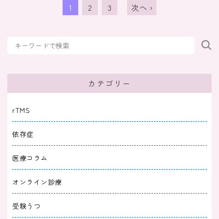
1
2
3
次へ ›
カテゴリー
rTMS
依存症
医療コラム
オンライン診療
受験うつ