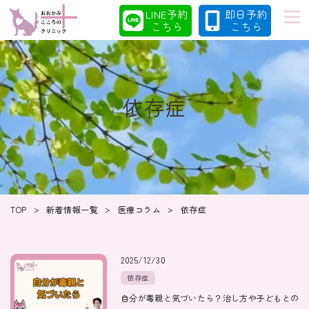
LINE予約
即日予約
こちら
こちら
依存症
初めての方へ
当院の特徴
診療案内
コラム
>
>
>
TOP
新着情報一覧
医療コラム
依存症
クリニック
採用情報
2025/12/30
依存症
自分が毒親と気づいたら？治し方や子どもとの
クリニック紹介