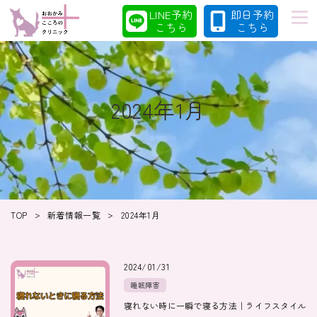
LINE予約
即日予約
こちら
こちら
2024年1月
初めての方へ
当院の特徴
診療案内
コラム
>
>
TOP
新着情報一覧
2024年1月
クリニック
採用情報
2024/01/31
睡眠障害
寝れない時に一瞬で寝る方法｜ライフスタイル
クリニック紹介