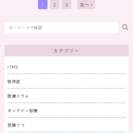
1
2
3
次へ ›
カテゴリー
rTMS
依存症
医療コラム
オンライン診療
受験うつ