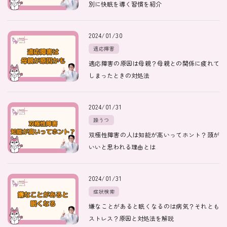
別に快眠を導く習慣を紹介
医師紹介
2024/01/30
適応障害
適応障害の原因は母親？母親との関係に疲れて
即日
しまったときの対処法
LINE予約
2024/01/31
即日
躁うつ
WEB予約
双極性障害の人は知能が高いってホント？頭が
いいと思われる理由とは
FAX
2024/01/31
03-5989-0618
症状検索
嫌なことがあると眠くなるのは病気？それとも
営業時間：10:00〜22:00
ストレス？原因と対処法を解説