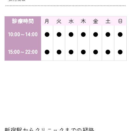
診療時間
月
火
水
木
金
土
日
10:00～14:00
●
●
●
●
●
●
●
15:00～22:00
●
●
●
●
●
●
●
新宿駅からクリニックまでの経路