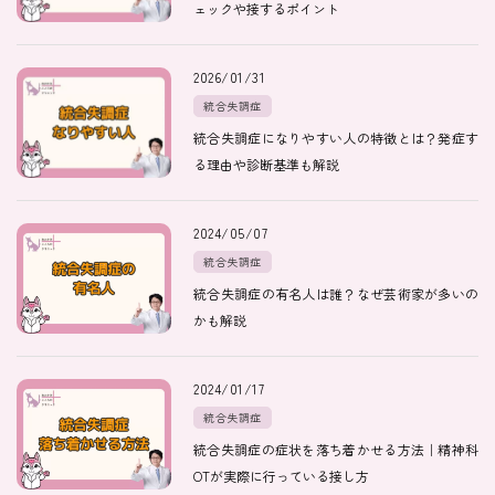
ェックや接するポイント
医師紹介
2026/01/31
統合失調症
統合失調症になりやすい人の特徴とは？発症す
即日
る理由や診断基準も解説
LINE予約
2024/05/07
即日
統合失調症
WEB予約
統合失調症の有名人は誰？なぜ芸術家が多いの
かも解説
FAX
2024/01/17
03-5989-0618
統合失調症
統合失調症の症状を落ち着かせる方法｜精神科
営業時間：10:00〜22:00
OTが実際に行っている接し方