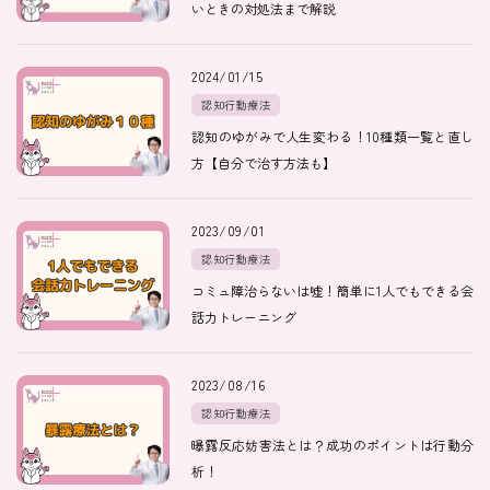
いときの対処法まで解説
医師紹介
2024/01/15
認知行動療法
認知のゆがみで人生変わる！10種類一覧と直し
即日
方【自分で治す方法も】
LINE予約
2023/09/01
即日
認知行動療法
WEB予約
コミュ障治らないは嘘！簡単に1人でもできる会
話力トレーニング
FAX
2023/08/16
03-5989-0618
認知行動療法
曝露反応妨害法とは？成功のポイントは行動分
営業時間：10:00〜22:00
析！