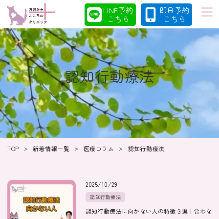
LINE予約
即日予約
こちら
こちら
認知行動療法
初めての方へ
当院の特徴
診療案内
コラム
>
>
>
TOP
新着情報一覧
医療コラム
認知行動療法
クリニック
採用情報
2025/10/29
認知行動療法
認知行動療法に向かない人の特徴３選｜合わな
クリニック紹介