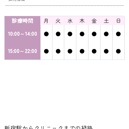
診療時間
月
火
水
木
金
土
日
10:00～14:00
●
●
●
●
●
●
●
15:00～22:00
●
●
●
●
●
●
●
新宿駅からクリニックまでの経路