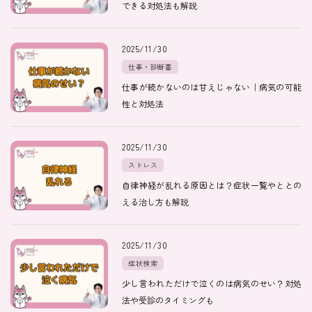
できる対処法も解説
医師紹介
2025/11/30
仕事・診断書
仕事が続かないのは甘えじゃない｜病気の可能
即日
性と対処法
LINE予約
2025/11/30
即日
ストレス
WEB予約
自律神経が乱れる原因とは？症状一覧やととの
える治し方も解説
FAX
2025/11/30
03-5989-0618
症状検索
少し言われただけで泣くのは病気のせい？対処
営業時間：10:00〜22:00
法や受診のタイミングも