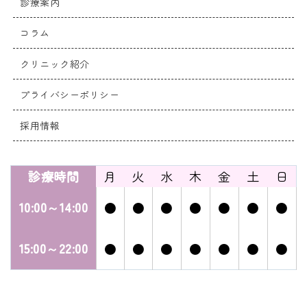
診療案内
コラム
クリニック紹介
プライバシーポリシー
採用情報
診療時間
月
火
水
木
金
土
日
10:00～14:00
●
●
●
●
●
●
●
15:00～22:00
●
●
●
●
●
●
●