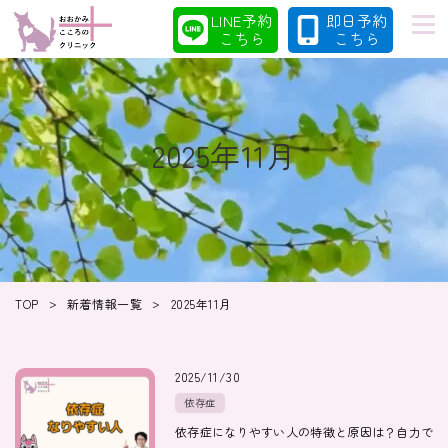
LINE予約
即日予約
こちら
こちら
2025年11月
初めての方へ
当院の特徴
診療案内
コラム
>
>
TOP
新着情報一覧
2025年11月
クリニック
採用情報
2025/11/30
依存症
依存症になりやすい人の特徴と原因は？自力で
クリニック紹介