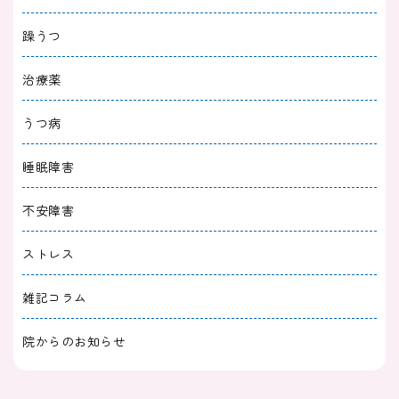
躁うつ
2025/12/30
症状検索
治療薬
ストレスで熱が続くのは心因性発熱？対処法と
仕事を休むときの判断基準
うつ病
2025/11/30
症状検索
睡眠障害
頭でわかっていても行動できないのは病気？理
不安障害
由や対処法もあわせて解説
ストレス
2025/11/30
症状検索
雑記コラム
頭がスッキリしないときの対処法｜もやもやす
る原因や病気の可能性
院からのお知らせ
2025/10/31
症状検索