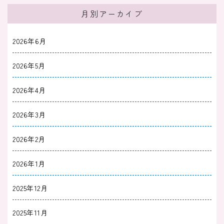
感情がなくなるのはうつのせい？考えられる原
月別アーカイブ
因や取り戻すステップも
2026年6月
2025/10/29
症状検索
カウンセリング後に落ち込むのはなぜ？５つの
2026年5月
理由と対処法を解説
2026年4月
2025/10/27
症状検索
2026年3月
「何も楽しいことがない全てのことがめんどく
2026年2月
さい」はこころのSOSかも
2026年1月
2025/08/31
症状検索
「物事を深く考えられない」は病気？考えがま
2025年12月
とまらない原因と対処法を解説
2025年11月