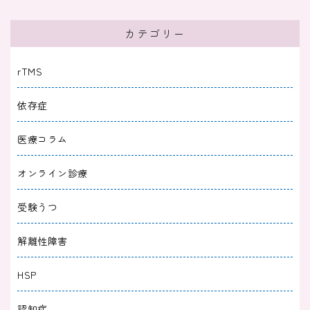
人の目を見て話せないのは病気や発達障害？対
処法と病院受診の目安
カテゴリー
2026/03/30
症状検索
rTMS
人の目が気になる・人混みが苦手なのは病気？
依存症
｜不安のタイプと対処法
医療コラム
2026/02/28
症状検索
オンライン診療
何をしても満たされない｜楽しめない理由とこ
ころを休める対処法
受験うつ
2026/02/28
症状検索
解離性障害
「なんのために生きているのかわからない」の
HSP
は病気？原因と回復方法
認知症