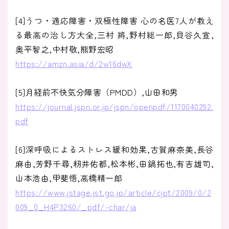
[4]うつ・適応障害・双極性障害 心の名医7人が教え
る最高の治し方大全,三村 將,野村総一郎,貝谷久宣,
奥平智之,中村敬,熊野宏昭
https://amzn.asia/d/2w16dwX
[5]月経前不快気分障害（PMDD）,山田和男
https://journal.jspn.or.jp/jspn/openpdf/1170040292.
pdf
[6]深呼吸によるストレス緩和効果,古賀麻奈美,長谷
麻由,芳野千尋,籾井佑都,松本彬,田鍋拓也,有吉雄司,
山本浩由,甲斐悟,高橋精一郎
https://www.jstage.jst.go.jp/article/cjpt/2009/0/2
009_0_H4P3260/_pdf/-char/ja