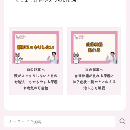
てしまう理由や３つの対処法
2026/05/31
症状検索
人と話すのが怖い・自信がないのは病気？原因
や治したいときの克服法
2026/05/31
症状検索
仕事でイライラが止まらないときはどうすれば
前の記事へ
次の記事へ
よい？理由や対処法も
頭がスッキリしないときの
自律神経が乱れる原因と
対処法｜もやもやする原因
は？症状一覧やととのえる
2026/05/31
や病気の可能性
治し方も解説
症状検索
目が覚めているのに体が動かない朝｜原因と対
処法を解説
2026/03/30
症状検索