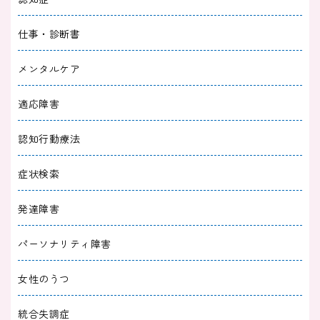
2026/02/28
症状検索
仕事・診断書
本音を言おうとすると涙が出る理由とは？HSP
や病気との関係も
メンタルケア
2026/02/27
症状検索
適応障害
憂鬱な気分から抜け出せない｜仕事中にできる
認知行動療法
対処法や相談の目安
症状検索
2026/02/27
症状検索
発達障害
酔って記憶がないときの行動が不安｜よくある
トラブルと対処法
パーソナリティ障害
2026/02/17
症状検索
女性のうつ
毎日やる気が起きない・寝てばかりなのは病
統合失調症
気？原因と３つの対処法