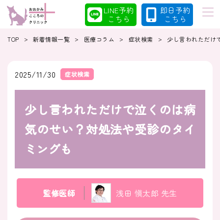
LINE予約
即日予約
こちら
こちら
>
>
>
>
TOP
新着情報一覧
医療コラム
症状検索
少し言われただけ
初めての方へ
当院の特徴
2025/11/30
症状検索
少し言われただけで泣くのは病
診療案内
コラム
気のせい？対処法や受診のタイ
ミングも
クリニック
採用情報
監修医師
浅田 愼太郎 先生
クリニック紹介