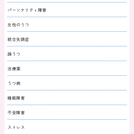
復までの期間ごとに解説
パーソナリティ障害
2024/11/30
適応障害
女性のうつ
適応障害で復職後にしんどいときの対処法｜乗
統合失調症
り越えるための働き方
躁うつ
2024/11/20
適応障害
治療薬
適応障害で傷病手当金がもらえない５つの理由
｜受給条件や申請方法を詳しく解説
うつ病
2024/10/31
適応障害
睡眠障害
適応障害で休職したいけどお金がない！利用で
不安障害
きる制度と過ごし方のコツ
ストレス
2024/10/31
適応障害