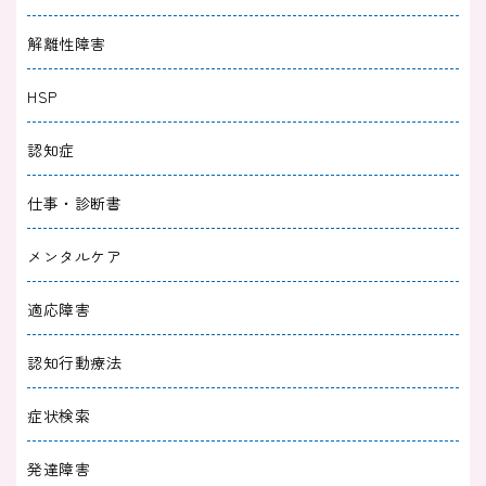
2025/04/30
適応障害
解離性障害
適応障害と嘘をつく人を見抜くポイント｜嘘だ
HSP
と感じる理由や接し方
認知症
2025/04/30
適応障害
仕事・診断書
適応障害に波があるのは普通？理由と5つの対
処法について解説
メンタルケア
2025/04/30
適応障害
適応障害
適応障害をセルフチェックしよう｜症状や対処
認知行動療法
法を解説
症状検索
2025/04/30
適応障害
発達障害
適応障害とうつ病の違い｜症状やきっかけ、回