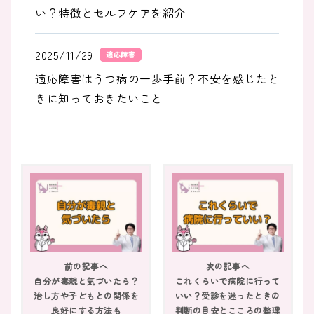
い？特徴とセルフケアを紹介
2025/11/29
適応障害
適応障害はうつ病の一歩手前？不安を感じたと
きに知っておきたいこと
2025/11/29
適応障害
適応障害とは？わかりやすく原因や症状を解説
｜今すぐできる３つの対処法
2025/11/29
適応障害
適応障害で転職を考えるときに大切なこと｜焦
前の記事へ
次の記事へ
らず進める3つのヒント
自分が毒親と気づいたら？
これくらいで病院に行って
治し方や子どもとの関係を
いい？受診を迷ったときの
2025/11/29
良好にする方法も
判断の目安とこころの整理
適応障害