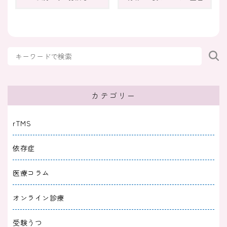
適応障害になったら仕事はどうする？続ける・
休むの判断ポイントと調整例
2025/08/31
適応障害
適応障害の診断書を出したのに休職させてくれ
ない！対処法も解説
カテゴリー
2025/07/31
適応障害
rTMS
適応障害に向いてる仕事とは？向いていない仕
依存症
事や探し方を解説
医療コラム
2025/05/31
適応障害
オンライン診療
適応障害の治し方｜自分でできる対処法や回復
までの流れを解説
受験うつ