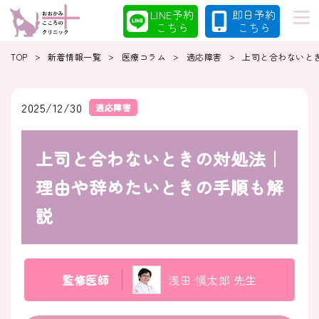
LINE予約
即日予約
こちら
こちら
>
>
>
>
TOP
新着情報一覧
医療コラム
適応障害
上司と合わないと
初めての方へ
当院の特徴
2025/12/30
適応障害
上司と合わないときの対処法｜
診療案内
コラム
理由や辞めたいときの手順も解
説
クリニック
採用情報
監修医師
浅田 愼太郎 先生
クリニック紹介