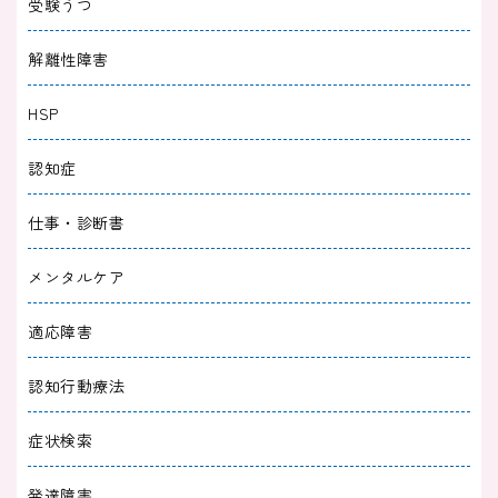
受験うつ
2025/05/31
適応障害
解離性障害
適応障害の治し方｜自分でできる対処法や回復
HSP
までの流れを解説
認知症
2025/04/30
適応障害
仕事・診断書
適応障害と嘘をつく人を見抜くポイント｜嘘だ
と感じる理由や接し方
メンタルケア
2025/04/30
適応障害
適応障害
適応障害に波があるのは普通？理由と5つの対
認知行動療法
処法について解説
症状検索
2025/04/30
適応障害
発達障害