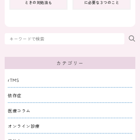
2025/11/29
ときの対処法も
に必要な３つのこと
適応障害
適応障害で転職を考えるときに大切なこと｜焦
らず進める3つのヒント
2025/11/29
適応障害
適応障害になったら仕事はどうする？続ける・
休むの判断ポイントと調整例
カテゴリー
2025/08/31
適応障害
rTMS
適応障害の診断書を出したのに休職させてくれ
依存症
ない！対処法も解説
医療コラム
2025/07/31
適応障害
オンライン診療
適応障害に向いてる仕事とは？向いていない仕
事や探し方を解説