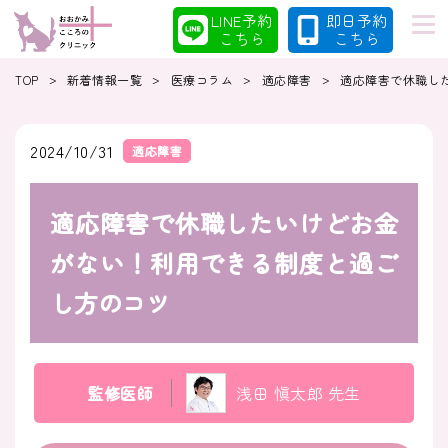
LINE予約
即日予約
こちら
こちら
>
>
>
>
TOP
新着情報一覧
医療コラム
適応障害
適応障害で休職し
初めての方へ
当院の特徴
2024/10/31
適応障害
適応障害で休職したいけどお金
診療案内
コラム
がない！利用できる制度と過ご
し方のコツ
クリニック
採用情報
監修医師
浅田 愼太郎 先生
クリニック紹介