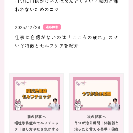
自分に自信がない人はめんどくさい？原因と嫌
われないためのコツ
2025/12/28
適応障害
仕事に自信がないのは「こころの疲れ」のせ
い？特徴とセルフケアを紹介
2025/11/29
適応障害
適応障害はうつ病の一歩手前？不安を感じたと
きに知っておきたいこと
2025/11/29
適応障害
適応障害とは？わかりやすく原因や症状を解説
前の記事へ
次の記事へ
｜今すぐできる３つの対処法
嘔吐恐怖症のセルフチェッ
うつが治る瞬間｜体験談と
ク｜治し方や吐き気がする
治ったと言える基準・回復