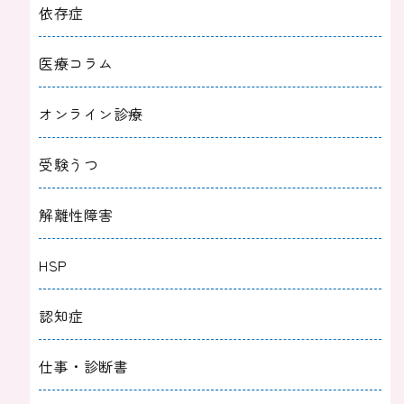
依存症
医療コラム
オンライン診療
受験うつ
解離性障害
HSP
認知症
仕事・診断書