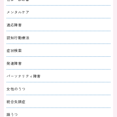
【夢か現実かわからない】金縛りの原因と心霊
現象の正体を解説！
メンタルケア
2023/08/25
睡眠障害
適応障害
金縛りから無理やり起きる方法となりやすい人
認知行動療法
の特徴６選
症状検索
2023/08/16
睡眠障害
発達障害
職場の人間関係で眠れないのは病気？仕事スト
レスと不眠の関係
パーソナリティ障害
2023/07/29
睡眠障害
女性のうつ
眠れないのはうつ病のサイン？早朝覚醒って
統合失調症
何？眠れないときの対処法５選
躁うつ