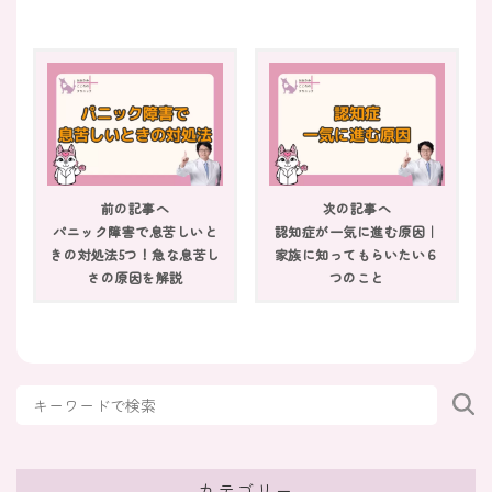
2025/10/30
睡眠障害
何日も眠れないとどうなる？眠れない日が続く
ときの原因と５つの対処法
2024/01/31
睡眠障害
寝れない時に一瞬で寝る方法｜ライフスタイル
前の記事へ
次の記事へ
別に快眠を導く習慣を紹介
パニック障害で息苦しいと
認知症が一気に進む原因｜
きの対処法5つ！急な息苦し
家族に知ってもらいたい６
2024/01/04
さの原因を解説
つのこと
睡眠障害
嫌な夢ばかり見るときの3つの原因【精神状態
の問題とは限らない】
2023/12/17
睡眠障害
「疲れているのに眠れない」のは自律神経の乱
れが原因？不眠の対処法を紹介
カテゴリー