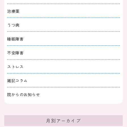
2023/07/26
睡眠障害
治療薬
眠れないまま朝を迎える理由と治療法５選！病
院受診の目安は？
うつ病
2023/07/18
睡眠障害
睡眠障害
不眠症は自力で治せる？薬に頼らない自分でで
不安障害
きる克服法12選｜生活習慣の改善
ストレス
2023/07/15
睡眠障害
雑記コラム
夜眠れないときは何科を受診すればいい？原因
別に診療科を教えます
院からのお知らせ
月別アーカイブ