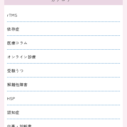
2023/10/01
睡眠障害
rTMS
横になるとすぐ寝てしまう病気｜気絶したよう
依存症
に眠ってしまう原因と対策
医療コラム
2023/09/25
睡眠障害
オンライン診療
【12時間睡眠でもまだ眠い】どれだけ寝ても眠
いのはうつの前兆かも
受験うつ
2023/09/10
睡眠障害
解離性障害
寝ても疲れが取れないのはうつ病？疑われる病
HSP
気と治療・対策とは？
認知症
2023/08/25
睡眠障害
仕事・診断書