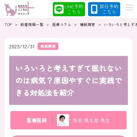
LINE予約
即日予約
こちら
こちら
>
>
>
>
TOP
新着情報一覧
医療コラム
睡眠障害
いろいろと考えす
初めての方へ
当院の特徴
2023/12/31
睡眠障害
いろいろと考えすぎて眠れない
診療案内
コラム
のは病気？原因やすぐに実践で
きる対処法を紹介
クリニック
採用情報
監修医師
浅田 愼太郎 先生
クリニック紹介