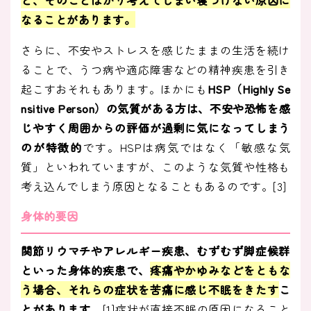
と、そのことばかり考えてしまい寝つけない原因に
なることがあります
。
さらに、不安やストレスを感じたままの生活を続け
ることで、うつ病や適応障害などの精神疾患を引き
起こすおそれもあります。ほかにも
HSP（Highly Se
nsitive Person）の気質がある方は、不安や恐怖を感
じやすく周囲からの評価が過剰に気になってしまう
のが特徴的
です。HSPは病気ではなく「敏感な気
質」といわれていますが、このような気質や性格も
考え込んでしまう原因となることもあるのです。[3]
身体的要因
関節リウマチやアレルギー疾患、むずむず脚症候群
といった身体的疾患で、
疼痛やかゆみなどをともな
う場合、それらの症状を苦痛に感じ不眠をきたす
こ
とがあります
。[1]症状が直接不眠の原因になること