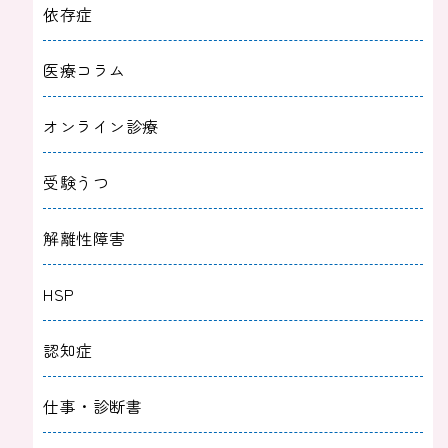
依存症
医療コラム
オンライン診療
受験うつ
解離性障害
HSP
認知症
仕事・診断書