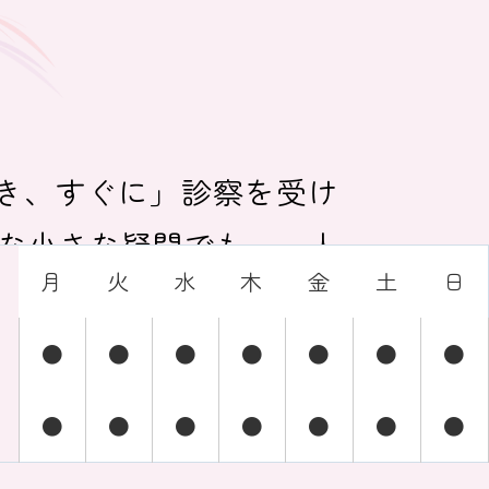
とき、すぐに」診察を受け
んな小さな疑問でも、一人
月
火
水
木
金
土
日
ニックの精神科医が、あな
●
●
●
●
●
●
●
●
●
●
●
●
●
●
ました