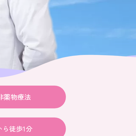
非薬物療法
から徒歩1分