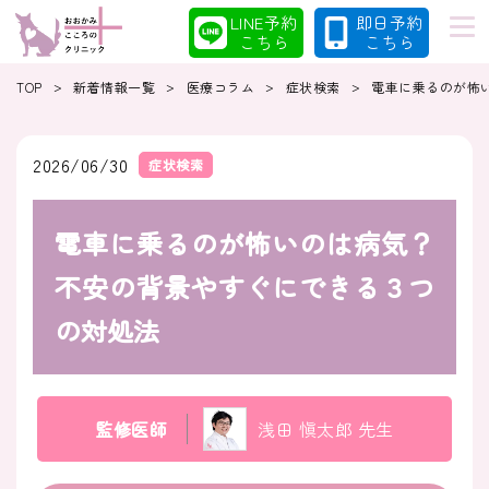
LINE予約
即日予約
こちら
こちら
>
>
>
>
TOP
新着情報一覧
医療コラム
症状検索
電車に乗るのが怖
初めての方へ
当院の特徴
2026/06/30
症状検索
電車に乗るのが怖いのは病気？
診療案内
コラム
不安の背景やすぐにできる３つ
の対処法
クリニック
採用情報
監修医師
浅田 愼太郎 先生
クリニック紹介