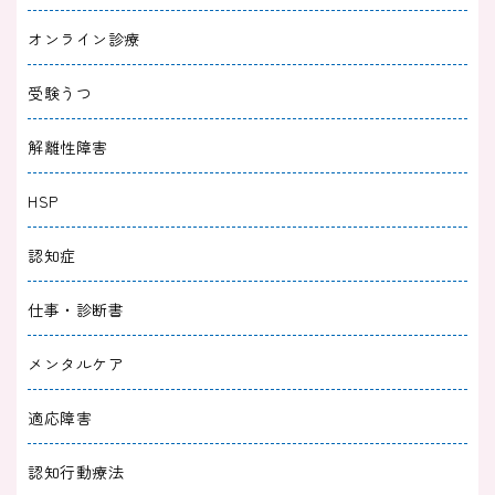
2025/10/29
うつ病
オンライン診療
うつ病は一生働けない？働きたいのに働けない
つらさとの向き合い方
受験うつ
2025/10/29
うつ病
解離性障害
うつで生きる目標がないときの対処法５選｜試
HSP
しやすい目標の具体例も
認知症
2025/10/27
うつ病
仕事・診断書
うつ病で思考力が戻らないあなたへ｜こころが
ラクになる工夫と治療の選択肢
メンタルケア
2025/09/30
うつ病
適応障害
うつ病の家族を支えて「周りが疲れる」と思っ
認知行動療法
たら｜支えるこころの守り方