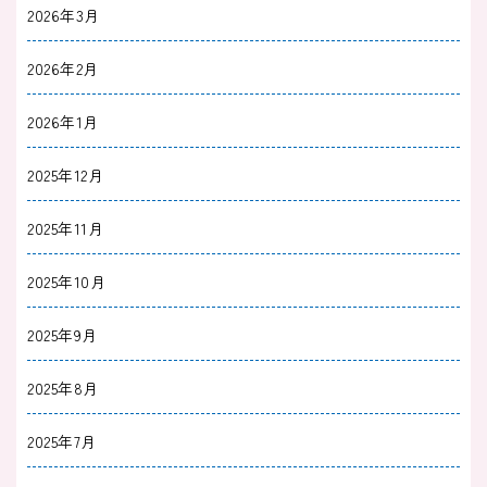
2025/09/28
うつ病
2026年3月
うつ病は再発しやすい？再発のサインと予防の
2026年2月
ためにできること
2026年1月
2025/09/28
うつ病
うつ病で薬を飲みたくないあなたへ｜薬なしで
2025年12月
の治し方やセルフケア
2025年11月
2025/09/28
うつ病
2025年10月
「助けてほしい」うつ病でつらいときの相談先
2025年9月
や対処法
2025年8月
2025/08/31
うつ病
うつ病が10年以上治らない理由とは？今後の生
2025年7月
活とrTMSという選択肢