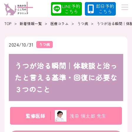
LINE予約
即日予約
こちら
こちら
>
>
>
>
TOP
新着情報一覧
医療コラム
うつ病
うつが治る瞬間｜体
初めての方へ
当院の特徴
2024/10/31
うつ病
うつが治る瞬間｜体験談と治っ
診療案内
コラム
たと言える基準・回復に必要な
３つのこと
クリニック
採用情報
監修医師
浅田 愼太郎 先生
クリニック紹介