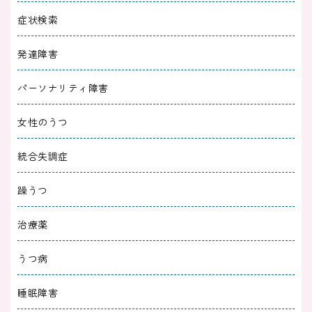
症状検索
2025/09/30
うつ病
発達障害
うつ病で薬飲んでるのに悪化する？焦る前に知
りたい原因と対処法
パーソナリティ障害
2025/09/30
うつ病
女性のうつ
うつ病で仕事が休めない｜お金の不安を解消す
統合失調症
る公的制度と対策
躁うつ
2025/09/29
うつ病
治療薬
うつ病を治したい｜治療期間の目安や治るきっ
かけを解説
うつ病
2025/09/29
うつ病
睡眠障害
「うつが治らない」と諦める３つの原因｜感じ