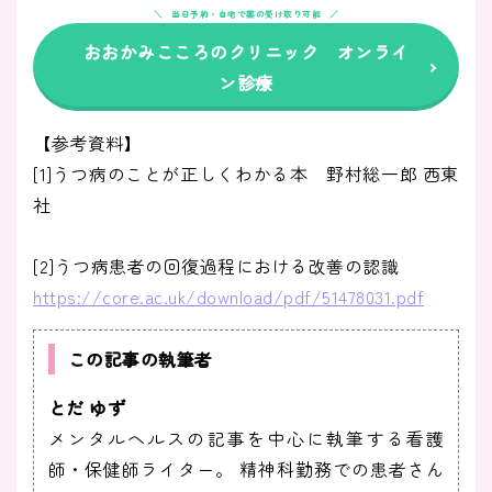
当日予約・自宅で薬の受け取り可能
おおかみこころのクリニック オンライ
ン診療
【参考資料】
[1]うつ病のことが正しくわかる本 野村総一郎 西東
社
[2]うつ病患者の回復過程における改善の認識
https://core.ac.uk/download/pdf/51478031.pdf
この記事の執筆者
とだ ゆず
メンタルヘルスの記事を中心に執筆する看護
師・保健師ライター。 精神科勤務での患者さん