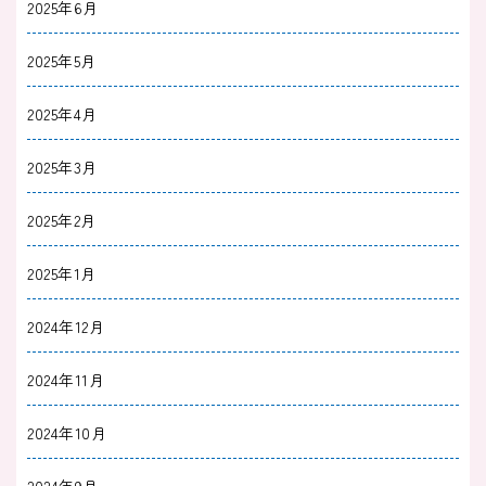
2025年6月
2025/08/30
うつ病
2025年5月
うつ病で人生めちゃくちゃ｜つらい気持ちをや
2025年4月
わらげる考え方とrTMS療法
2025年3月
2025/06/02
うつ病
男性の産後うつ｜夫は育児に疲れている？
2025年2月
2025年1月
2025/03/31
うつ病
冬季うつで仕事に行けないのは怠け？理由や自
2024年12月
分でできる対処法を解説
2024年11月
2025/03/29
うつ病
2024年10月
うつ病は遺伝する？仕組みや予防するためにで
きること
2024年9月