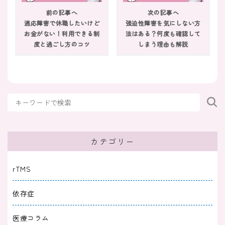
うつ病の末期症状｜回復する方法や重度のセル
前の記事へ
次の記事へ
フチェックも紹介
適応障害で休職したいけど
強迫性障害を気にしない方
お金がない！利用できる制
法はある？何度も確認して
2025/10/30
度と過ごし方のコツ
しまう理由も解説
うつ病
うつ病は頑張ることを諦めると楽になる？治療
を見直すサインと回復のヒント
2025/10/30
うつ病
突然のうつ病再発に戸惑うあなたへ｜きっかけ
やサイン・すぐできる対処法
カテゴリー
2025/10/30
うつ病
rTMS
うつ病が治らないのは性格のせい？考えられる
依存症
理由や付き合い方も解説
医療コラム