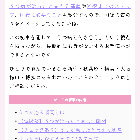
うつ病が治ったと言える基準
や
回復までのステッ
プ
、
回復に必要なこと
も紹介するので、回復の道の
りをイメージしてくださいね。
この記事を通して「うつ病と付き合う」という視点
を持ちながら、長期的に心身が安定するお手伝いが
できると幸いです。
ひとりで悩んでいるなら新宿・秋葉原・横浜・大阪
梅田・博多にあるおおかみこころのクリニックにも
ご相談ください。
この記事の内容
・
うつが治る瞬間とは
・
【体験談】うつが治ったと感じた瞬間
・
【チェックあり】うつが治ったと言える基準
・
うつから回復するまでの3ステップ