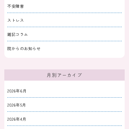
不安障害
やすい焦りとrTMS治療
ストレス
2025/09/29
うつ病
雑記コラム
うつ病の薬が効かないタイプとは？考えられる
５つの要因と治療の選択肢
院からのお知らせ
2025/09/28
うつ病
中等度うつ病の直し方｜治療と生活と両立する
月別アーカイブ
工夫や入院になるケース
2026年6月
2025/09/28
うつ病
うつ病の重症度分類｜軽度・中等度・重度の症
2026年5月
状と判定方法や受診の目安
2026年4月