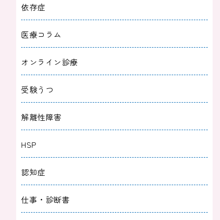
依存症
医療コラム
オンライン診療
受験うつ
解離性障害
HSP
認知症
仕事・診断書