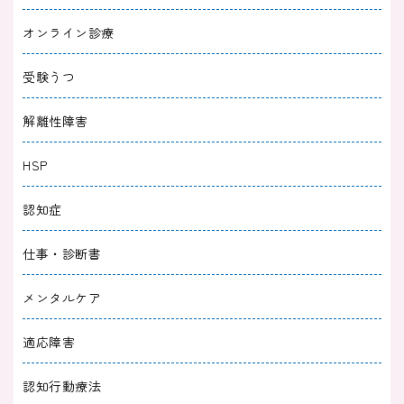
2024/10/31
不安障害
オンライン診療
飛行機恐怖症の診断テスト｜症状チェックから
治療法まで完全ガイド
受験うつ
2024/09/30
不安障害
解離性障害
パニック障害はコーヒーを飲まない方がいい？
HSP
飲みたいときの代用品も
認知症
2024/02/24
不安障害
仕事・診断書
パニック障害のチェックシート！なりやすい人
の特徴を知り対処しよう
メンタルケア
2024/01/30
不安障害
適応障害
パニック障害が治ったきっかけ5つ！症状が悪
認知行動療法
化しやすいきっかけも解説