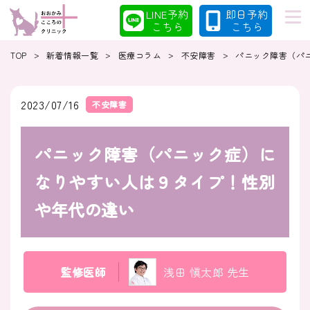
LINE予約
即日予約
こちら
こちら
>
>
>
>
TOP
新着情報一覧
医療コラム
不安障害
パニック障害（パ
初めての方へ
当院の特徴
2023/07/16
不安障害
パニック障害（パニック症）に
診療案内
コラム
なりやすい人は９タイプ！性別
や年代の違い
クリニック
採用情報
監修医師
浅田 愼太郎 先生
クリニック紹介