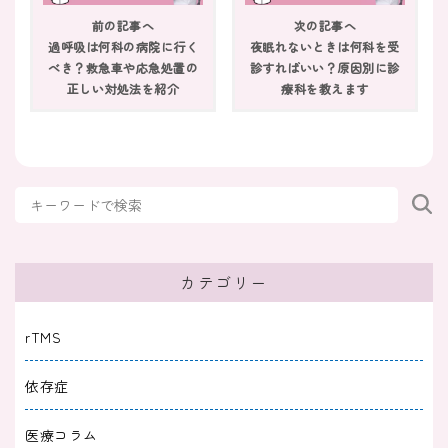
強迫性障害の治し方｜治療法から自分でできる
前の記事へ
次の記事へ
ことまで解説
過呼吸は何科の病院に行く
夜眠れないときは何科を受
べき？救急車や応急処置の
診すればいい？原因別に診
2024/11/30
正しい対処法を紹介
療科を教えます
不安障害
閉所恐怖症の治し方｜原因や症状、不安になっ
たときに落ち着く方法も
2024/11/20
不安障害
強迫性障害を気にしない方法はある？何度も確
認してしまう理由も解説
カテゴリー
2024/10/31
不安障害
rTMS
嘔吐恐怖症のセルフチェック｜治し方や吐き気
依存症
がするときの対処法も
医療コラム