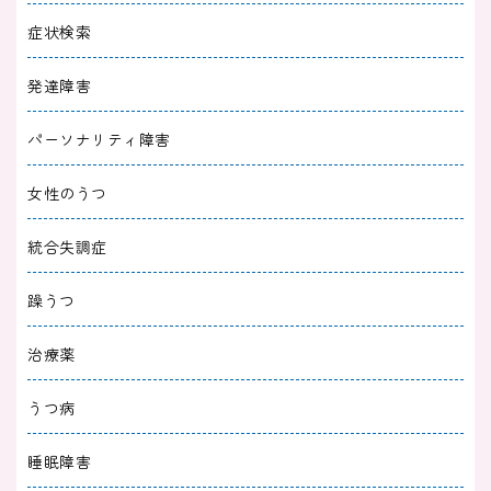
症状検索
2024/01/24
不安障害
発達障害
パニック障害の方が安心した5つの言葉！家族
や友人を落ち着かせる方法
パーソナリティ障害
2024/01/17
不安障害
女性のうつ
パニック障害の診断書は何科でもらえる？すぐ
統合失調症
にもらう方法も紹介
躁うつ
2024/01/15
不安障害
治療薬
パニック障害で仕事を無理なく続ける方法３
選！おすすめの仕事も紹介
うつ病
2024/01/12
不安障害
睡眠障害
自力でできる不安神経症の治し方【苦手なシー