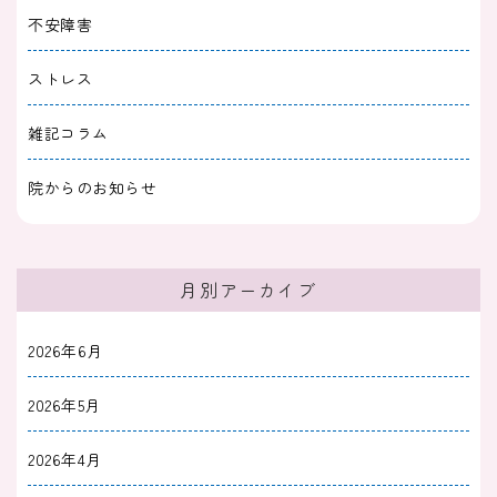
不安障害
ンを克服する５つの方法】
ストレス
2024/01/11
不安障害
雑記コラム
パニック障害で歯医者行けない人向け【５つの
秘策】通いやすい院の特徴も
院からのお知らせ
2023/12/31
不安障害
パニック障害の治療薬【抗うつ薬（SSRI）と
月別アーカイブ
抗不安薬】を飲みたくない
2026年6月
2023/12/31
不安障害
パニック障害の人に言ってはいけない言葉と
2026年5月
は？対処法まで解説
2026年4月