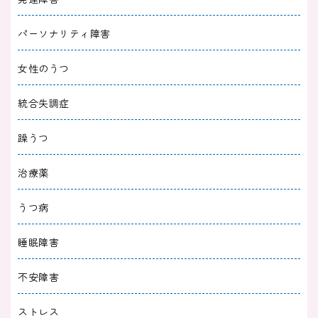
双極性障害の人は知能が高いってホント？頭が
いいと思われる理由とは
パーソナリティ障害
2023/11/29
躁うつ
女性のうつ
躁状態を落ち着かせる方法３選｜ずっと躁状態
統合失調症
で困るときの対処法を解説
躁うつ
2023/10/25
躁うつ
治療薬
双極性障害「混合状態」がイライラして辛い！
過ごし方について解説
うつ病
2023/10/01
躁うつ
睡眠障害
双極性障害は薬を飲まないとどうなるのか｜躁
不安障害
鬱（躁うつ）と付き合うポイント
ストレス