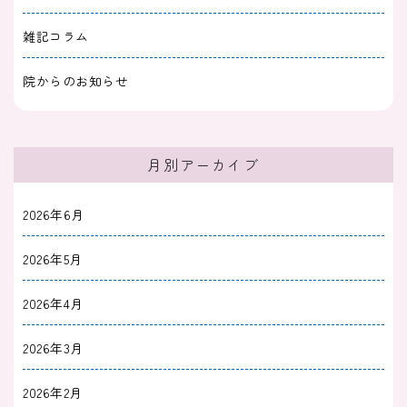
2023/09/18
躁うつ
雑記コラム
双極性障害をもつ友人や家族が攻撃的で困って
いる方へ～対処法と体験談を紹介します～
院からのお知らせ
2023/09/01
躁うつ
気分の浮き沈みが激しいとしんどい｜双極性障
月別アーカイブ
害とうつとの違い
2026年6月
2023/08/10
躁うつ
躁鬱（躁うつ）の周期はどのくらい？切り替わ
2026年5月
りのきっかけと短いときの対策
2026年4月
2026年3月
2026年2月