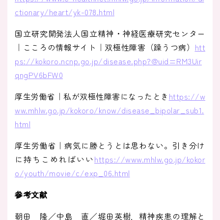
ctionary/heart/yk-078.html
国立研究開発法人国立精神・神経医療研究センター
｜こころの情報サイト｜双極性障害（躁うつ病）
htt
ps://kokoro.ncnp.go.jp/disease.php?@uid=RM3Uir
qngPV6bFW0
厚生労働省｜私が双極性障害になったとき
https://w
ww.mhlw.go.jp/kokoro/know/disease_bipolar_sub1.
html
厚生労働省｜病気に勝とうとは思わない。引き分け
に持ちこめればいい
https://www.mhlw.go.jp/kokor
o/youth/movie/c/exp_06.html
参考文献
朝田 隆／中島 直／堀田英樹．精神疾患の理解と