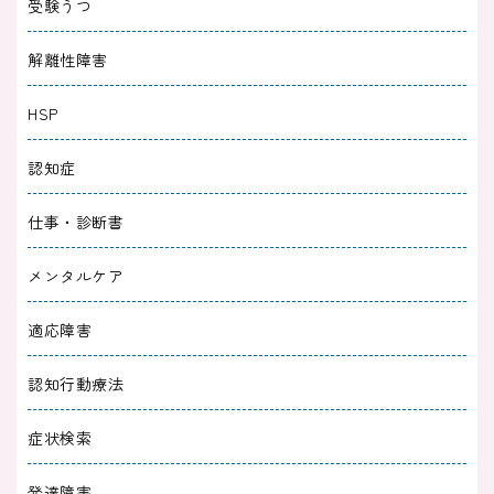
受験うつ
2024/05/07
躁うつ
解離性障害
双極性障害の周期は一日で変わることはある？
HSP
対策と治療法について解説
認知症
2024/04/25
躁うつ
仕事・診断書
双極性障害になりやすい性格5つ｜セルフチェ
ックと予防方法を紹介
メンタルケア
2024/04/18
躁うつ
適応障害
双極性障害の話し方の特徴｜診断テストと接し
認知行動療法
方のポイントを紹介
症状検索
2024/01/31
躁うつ
発達障害