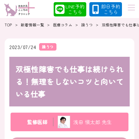
LINE予約
即日予約
こちら
こちら
>
>
>
>
TOP
新着情報一覧
医療コラム
躁うつ
双極性障害でも仕事
初めての方へ
当院の特徴
2023/07/24
躁うつ
双極性障害でも仕事は続けられ
診療案内
コラム
る！無理をしないコツと向いて
いる仕事
クリニック
採用情報
監修医師
浅田 愼太郎 先生
クリニック紹介