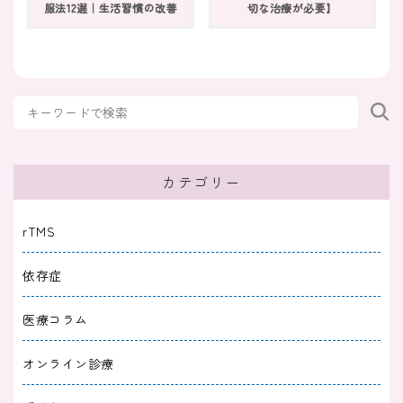
2024/09/18
服法12選｜生活習慣の改善
切な治療が必要】
躁うつ
双極性障害の同僚に迷惑している｜接し方やコ
ミュニケーションのポイントを解説
2024/06/17
躁うつ
なぜ双極性障害（躁うつ）は勉強できないのか
｜３つのタイプと対処法
カテゴリー
2024/05/07
躁うつ
rTMS
双極性障害では記憶が飛ぶことがある？原因と
依存症
対策について解説
医療コラム
2024/05/07
躁うつ
オンライン診療
双極性障害の寿命はなぜ短いと言われるのか？
理由と治療方法を紹介