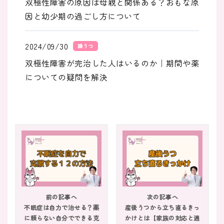
双極性障害の原因は母親と関係ある？おもな原
因と幼少期の過ごし方について
2024/09/30
躁うつ
双極性障害が完治した人はいるのか｜期間や薬
についての疑問を解決
2024/09/29
躁うつ
【双極性障害の末路】短命・離婚・退職など最
悪な末路を回避する方法
2024/09/25
躁うつ
双極性障害で仕事を休みがち｜職場の人間関係
前の記事へ
次の記事へ
やムリせず働き続ける方法
不眠症は自力で治せる？薬
産後うつから立ち直るきっ
に頼らない自分でできる克
かけとは【家族の対応と適