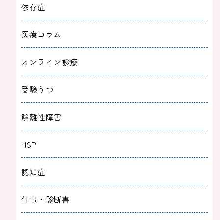
依存症
医療コラム
オンライン診療
受験うつ
解離性障害
HSP
認知症
仕事・診断書