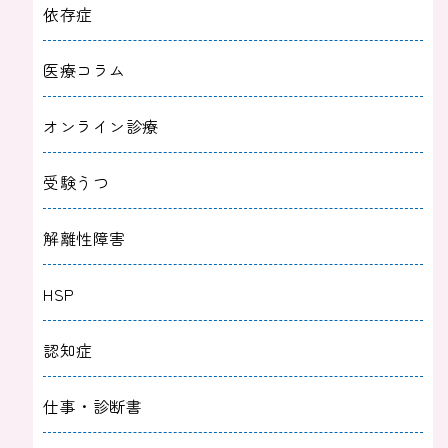
依存症
医療コラム
オンライン診療
受験うつ
解離性障害
HSP
認知症
仕事・診断書