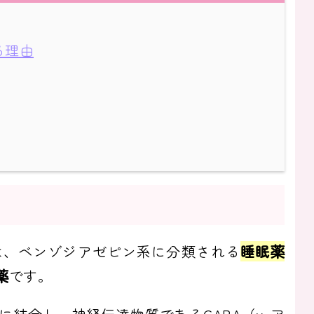
る理由
は、ベンゾジアゼピン系に分類される
睡眠薬
薬
です。