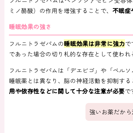
フルニトラゼパムはベンゾジアゼピン受容体に
ミノ酪酸）の作用を増強することで、
不眠症
睡眠効果の強さ
フルニトラゼパムの
睡眠効果は非常に強力
で
であった場合の切り札的な存在として使われ
フルニトラゼパムは「デエビゴ」や「ベルソ
睡眠薬とは異なり、脳の神経活動を抑制する
用や依存性などに関して十分な注意が必要
で
強いお薬だから