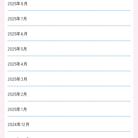
2025年8月
2023/11/24
治療薬
柴胡加竜骨牡蛎湯がハイリスクとされる理由
2025年7月
は？副作用や注意点についても解説
2025年6月
2023/11/01
治療薬
2025年5月
自律神経失調症に効く漢方薬７選｜ツムラとク
2025年4月
ラシエの違いも解説
2025年3月
2023/11/01
治療薬
六君子湯の精神安定作用【不安障害にも効果あ
2025年2月
り】副作用やおすすめの症状
2025年1月
2023/10/31
治療薬
2024年12月
【疲労回復】補中益気湯はすごい薬？効果効能