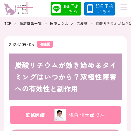
LINE予約
即日予約
こちら
こちら
>
>
>
>
TOP
新着情報一覧
医療コラム
治療薬
炭酸リチウムが効き
初めての方へ
当院の特徴
2023/09/05
治療薬
炭酸リチウムが効き始めるタイ
診療案内
コラム
ミングはいつから？双極性障害
への有効性と副作用
クリニック
採用情報
監修医師
浅田 愼太郎 先生
クリニック紹介