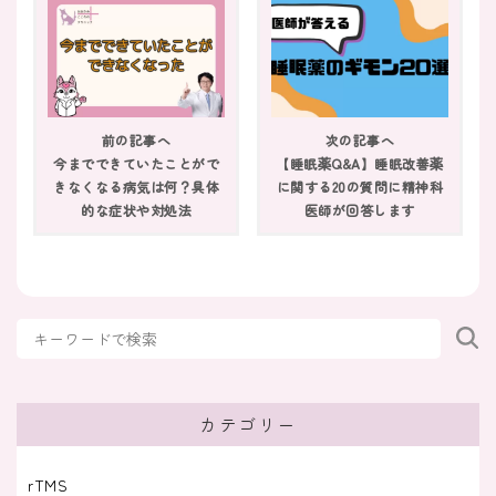
へ｜考えられる原因と対処法
2025/09/30
治療薬
抗うつ薬が効かない場合の対処法３選｜原因と
前の記事へ
次の記事へ
注意点もあわせて解説
今までできていたことがで
【睡眠薬Q&A】睡眠改善薬
きなくなる病気は何？具体
に関する20の質問に精神科
2024/07/04
的な症状や対処法
医師が回答します
治療薬
アクチベーションシンドローム（賦活症候群）
とは｜症状や原因・対処を知ろう
2024/06/17
治療薬
レキソタンの安全性｜副作用や作用の強さを解
説
カテゴリー
2024/04/18
治療薬
rTMS