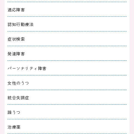
2024/03/18
治療薬
適応障害
グランダキシンの効果が出るまでの時間｜服用
認知行動療法
期間や更年期障害についても解説
症状検索
2024/03/08
治療薬
発達障害
デパスを飲み続けるとどうなる？副作用・リス
クについても解説
パーソナリティ障害
2023/11/30
治療薬
女性のうつ
動悸に効く漢方薬５選｜ストレスや自律神経と
統合失調症
の関連についても解説
躁うつ
2023/12/01
治療薬
治療薬
フルニトラゼパムが「やばい」といわれる理由