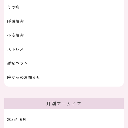
｜依存性や副作用についても解説
うつ病
2023/11/30
治療薬
睡眠障害
めまいに効く漢方薬7選｜自律神経からくるめ
不安障害
まいや耳鳴りに効く漢方薬も解説
ストレス
2023/11/28
治療薬
雑記コラム
不眠症に効く漢方薬7選｜中途覚醒や更年期の
不眠におすすめの漢方薬も紹介
院からのお知らせ
2023/11/28
治療薬
PMSに効く漢方薬7選｜ピルとの比較や保険適
月別アーカイブ
用されるのかについても解説
2026年6月
2023/11/25
治療薬