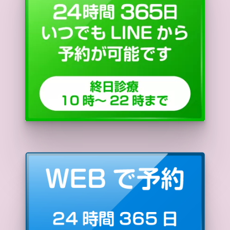
2023/08/16
治療薬
抗うつ薬の副作用【アクチベーションや中断症
候群も紹介】
2023/08/08
治療薬
抗不安薬（精神安定剤）の種類【作用時間と強
さによる分類一覧表】
2023/08/08
治療薬
抗うつ薬の種類一覧！【効果・特徴・副作用を
解説】
2023/07/26
治療薬
ゾピクロン:アモバン【口の苦みがヤバい】ル