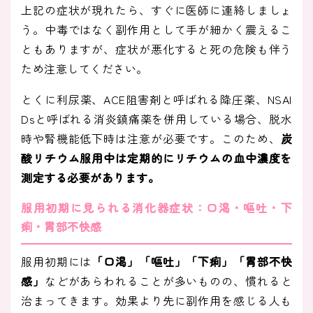
上記の症状が現れたら、すぐに医師に連絡しましょ
う。中毒ではなく副作用として手が細かく震えるこ
ともありますが、症状が悪化すると死の危険も伴う
ため注意してください。
とくに利尿薬、ACE阻害剤と呼ばれる降圧薬、NSAI
Dsと呼ばれる消炎鎮痛薬を併用している場合、脱水
時や腎機能低下時は注意が必要です。このため、
炭
酸リチウム服用中は定期的にリチウムの血中濃度を
測定する必要があります。
服用初期に見られる消化器症状：口渇・嘔吐・下
痢・胃部不快感
服用初期には
「口渇」「嘔吐」「下痢」「胃部不快
感」
などがあらわれることが多いものの、慣れると
治まってきます。効果より先に副作用を感じる人も