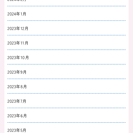
バルプロ酸が低いと何が起きるのか｜血中濃度
濃度の基準値と低くなるタイミング
2024年1月
2023年12月
2023/09/27
治療薬
抗てんかん薬リボトリールが【やばい悪魔の
2023年11月
薬】という噂は嘘！多幸感や副作用について
2023年10月
2023/09/20
治療薬
2023年9月
抗てんかん薬テグレトールが効くまでの時間は
どのくらい？躁病への効果や副作用を解説
2023年8月
2023年7月
2023/09/09
治療薬
デパケン（バルプロ酸）は効果が出るまで１週
2023年6月
間以内｜副作用や質問にも精神科医が回答
2023年5月