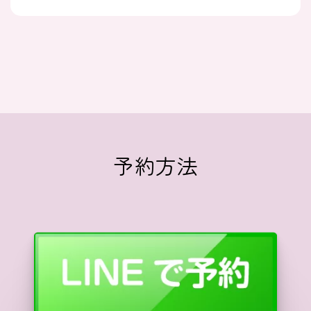
2023/08/27
治療薬
【睡眠薬Q&A】睡眠改善薬に関する20の質問
に精神科医師が回答します
2023/08/27
治療薬
アルコールと抗不安薬の間隔はどれくらい必
要？
予約方法
2023/08/27
治療薬
抗うつ薬を飲み忘れてしまった場合の対処法
2023/08/19
治療薬
エスゾピクロン：ルネスタ【マイスリーやアモ
バンとの効果の違いも】