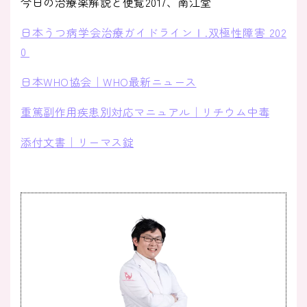
今日の治療薬解説と便覧2017、南江堂
日本うつ病学会治療ガイドラインⅠ.双極性障害 202
0
日本WHO協会｜WHO最新ニュース
重篤副作用疾患別対応マニュアル｜リチウム中毒
添付文書｜リーマス錠