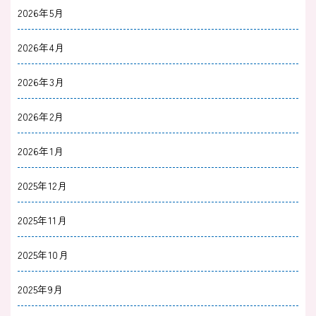
【半夏厚朴湯がすぐ効いた】即効性があるのか
2026年5月
や効能効果について解説
2026年4月
2023/11/25
治療薬
2026年3月
【幸せホルモン増加】加味帰脾湯とセロトニン
2026年2月
の関係｜精神安定や不眠への影響も解説
2026年1月
2023/11/25
治療薬
加味逍遙散のうつへの効果とは｜効果や合わな
2025年12月
い人の特徴についても解説
2025年11月
2023/11/24
治療薬
2025年10月
柴胡加竜骨牡蛎湯はセロトニンを増やす薬？即
2025年9月
効性の有無や危険性についても解説