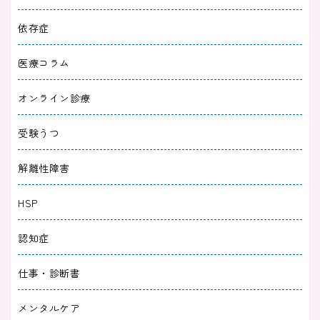
ワイパックスの効果が出るまでの時間｜やめ方
依存症
や頓服についても解説
医療コラム
2024/04/10
治療薬
オンライン診療
ソラナックスのうまい使い方｜やめる方法や半
分に割ったときの効果も解説
受験うつ
2024/03/30
治療薬
解離性障害
セディールを頓服したときの効果｜副作用や寝
HSP
る前の服用についても解説
認知症
2024/03/23
治療薬
仕事・診断書
リーゼ（クロチアゼパム）の副作用｜対処法に
ついても解説
メンタルケア