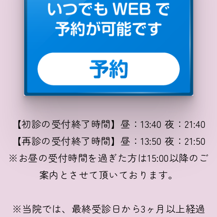
ネスタやマイスリーとの違い
2023/07/27
治療薬
抗不安薬（精神安定剤）の副作用４選【イライ
ラや離脱症状は？】
2023/07/19
治療薬
ゾルデピム:マイスリー【アモバン/ルネスタと
【初診の受付終了時間】昼：13:40 夜：21:40
の違いや副作用】
【再診の受付終了時間】昼：13:50 夜：21:50
※お昼の受付時間を過ぎた方は15:00以降のご
案内とさせて頂いております。
※当院では、最終受診日から3ヶ月以上経過