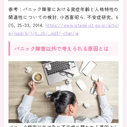
参考：パニック障害における発症年齢と人格特性の
関連性についての検討. 小西喜昭ら. 不安症研究，6
(1), 25–33, 2014.
https://www.jstage.jst.go.jp/articl
e/jsad/6/1/6_25/_pdf/-char/ja
パニック障害以外で考えられる原因とは