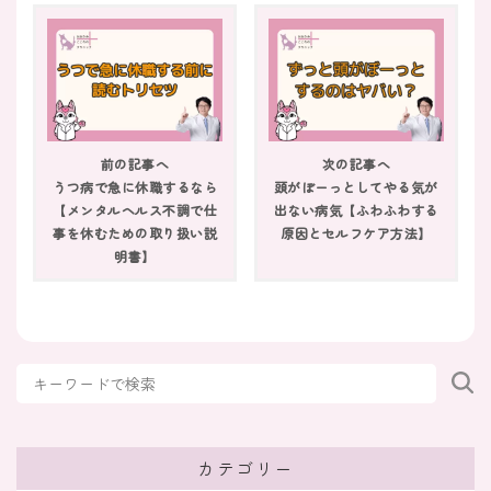
人と話すのが怖い・自信がないのは病気？原因
や治したいときの克服法
2026/05/31
症状検索
仕事でイライラが止まらないときはどうすれば
前の記事へ
次の記事へ
よい？理由や対処法も
うつ病で急に休職するなら
頭がぼーっとしてやる気が
【メンタルヘルス不調で仕
出ない病気【ふわふわする
2026/05/31
事を休むための取り扱い説
原因とセルフケア方法】
症状検索
明書】
目が覚めているのに体が動かない朝｜原因と対
処法を解説
2026/03/30
症状検索
人の目を見て話せないのは病気や発達障害？対
処法と病院受診の目安
カテゴリー