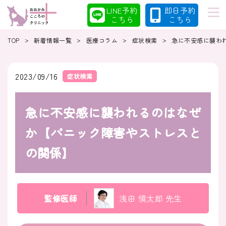
LINE予約
即日予約
こちら
こちら
>
>
>
>
TOP
新着情報一覧
医療コラム
症状検索
急に不安感に襲わ
初めての方へ
当院の特徴
2023/09/16
症状検索
急に不安感に襲われるのはなぜ
診療案内
コラム
か【パニック障害やストレスと
の関係】
クリニック
採用情報
監修医師
浅田 愼太郎 先生
クリニック紹介