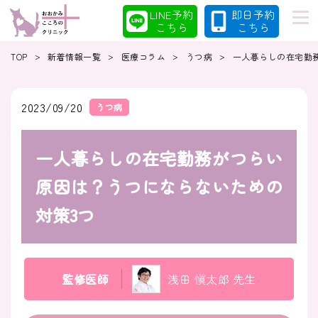
LINE予約
即日予約
こちら
こちら
>
>
>
>
TOP
新着情報一覧
医療コラム
うつ病
一人暮らしの在宅勤
初めての方へ
当院の特徴
2023/09/20
うつ病
一人暮らしの在宅勤務がつらい
診療案内
コラム
原因は？うつにならないための
対策3つ
クリニック
採用情報
監修医師
浅田 愼太郎 先生
クリニック紹介