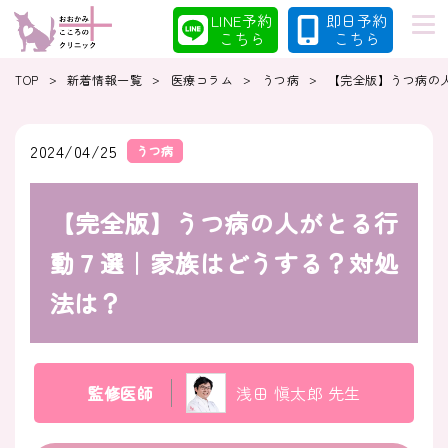
LINE予約
即日予約
こちら
こちら
>
>
>
>
TOP
新着情報一覧
医療コラム
うつ病
【完全版】うつ病の
初めての方へ
当院の特徴
2024/04/25
うつ病
【完全版】うつ病の人がとる行
診療案内
コラム
動７選｜家族はどうする？対処
法は？
クリニック
採用情報
監修医師
浅田 愼太郎 先生
クリニック紹介