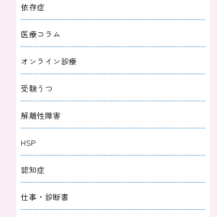
依存症
医療コラム
オンライン診療
受験うつ
解離性障害
HSP
認知症
仕事・診断書